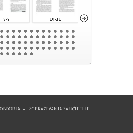
8-9
10-11
12-13
 OBDOBJA
IZOBRAŽEVANJA ZA UČITELJE