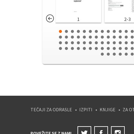
1
2-3
TEČAJI ZA ODRASLE
IZPITI
KNJIGE
ZA O
Twitter
Facebook
Ins
POVEŽITE SE Z NAMI