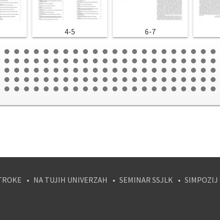
4-5
6-7
TROKE
NA TUJIH UNIVERZAH
SEMINAR SSJLK
SIMPOZIJ
tagram