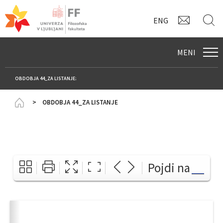
KONTAK
I
ENG
MENI
OBDOBJA 44_ZA LISTANJE:
Homepage
OBDOBJA 44_ZA LISTANJE
Pojdi na