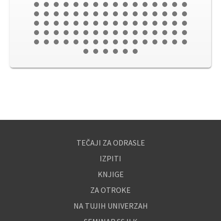
TEČAJI ZA ODRASLE
IZPITI
KNJIGE
ZA OTROKE
NA TUJIH UNIVERZAH