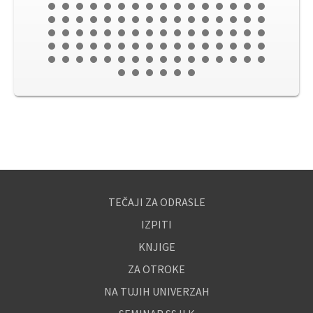
TEČAJI ZA ODRASLE
IZPITI
KNJIGE
ZA OTROKE
NA TUJIH UNIVERZAH