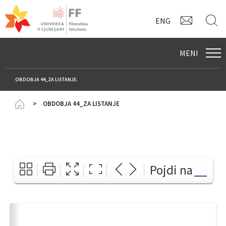
KONTAK
I
ENG
MENI
OBDOBJA 44_ZA LISTANJE:
Homepage
OBDOBJA 44_ZA LISTANJE
Pojdi na