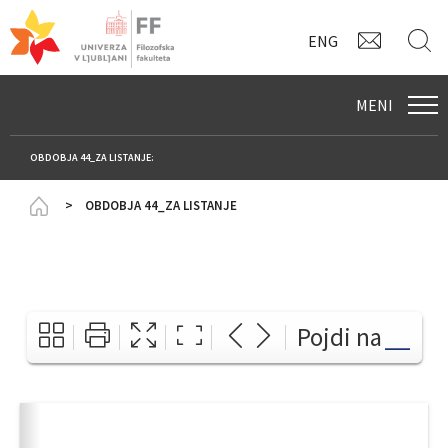
KONTAK
I
ENG
MENI
OBDOBJA 44_ZA LISTANJE:
Homepage
OBDOBJA 44_ZA LISTANJE
Pojdi na