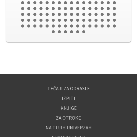
TEČAJI ZA ODRASLE
IZPITI
KNJIGE
ZA OTROKE
NA TUJIH UNIVERZAH