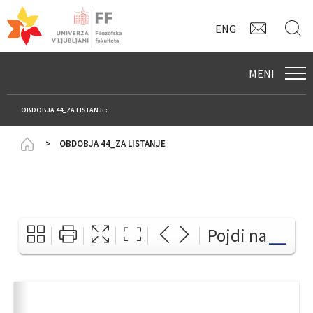
KONTAK
I
ENG
MENI
OBDOBJA 44_ZA LISTANJE:
Homepage
OBDOBJA 44_ZA LISTANJE
Pojdi na