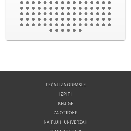
TEČAJI ZA ODRASLE
IZPITI
KNJIGE
ZA OTROKE
NA TUJIH UNIVERZAH