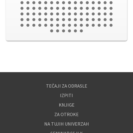
TEČAJI ZA ODRASLE
IZPITI
KNJIGE
ZA OTROKE
NA TUJIH UNIVERZAH