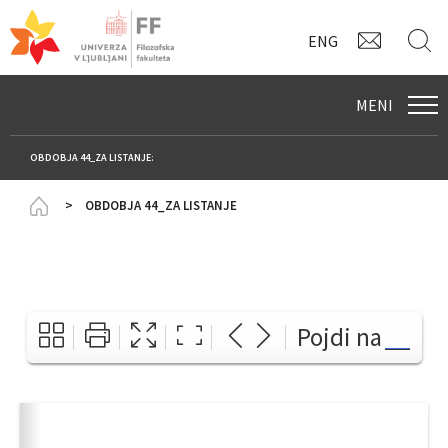
KONTAK
I
ENG
MENI
OBDOBJA 44_ZA LISTANJE:
Homepage
OBDOBJA 44_ZA LISTANJE
Pojdi na