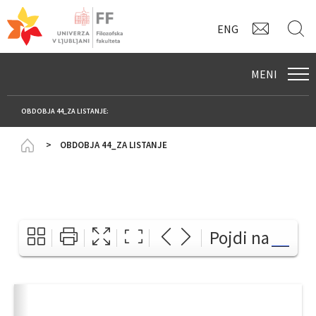
KONTAK
I
ENG
MENI
OBDOBJA 44_ZA LISTANJE:
Homepage
OBDOBJA 44_ZA LISTANJE
Pojdi na