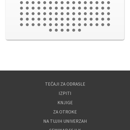
TEČAJI ZA ODRASLE
IZPITI
KNJIGE
ZA OTROKE
NA TUJIH UNIVERZAH