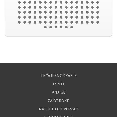
TEČAJI ZA ODRASLE
IZPITI
KNJIGE
ZA OTROKE
NA TUJIH UNIVERZAH