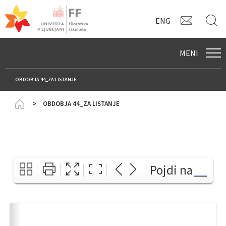
KONTAK
I
ENG
MENI
OBDOBJA 44_ZA LISTANJE:
Homepage
OBDOBJA 44_ZA LISTANJE
Pojdi na