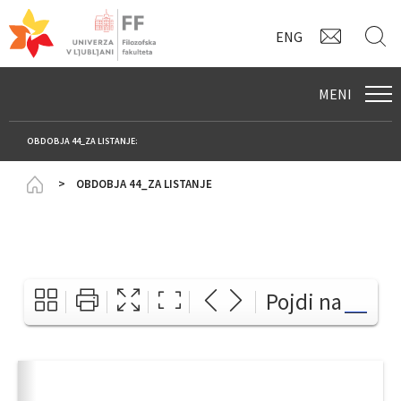
KONTAK
I
ENG
MENI
OBDOBJA 44_ZA LISTANJE:
Homepage
OBDOBJA 44_ZA LISTANJE
Pojdi na