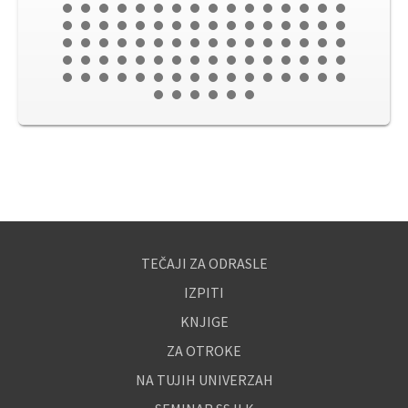
TEČAJI ZA ODRASLE
IZPITI
KNJIGE
ZA OTROKE
NA TUJIH UNIVERZAH