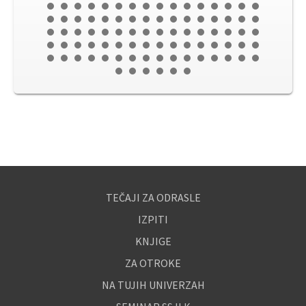
TEČAJI ZA ODRASLE
IZPITI
KNJIGE
ZA OTROKE
NA TUJIH UNIVERZAH