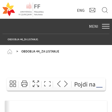
KONTAK
I
ENG
MENI
OBDOBJA 44_ZA LISTANJE:
Homepage
OBDOBJA 44_ZA LISTANJE
Pojdi na