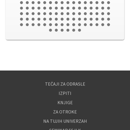
TEČAJI ZA ODRASLE
IZPITI
KNJIGE
ZA OTROKE
NA TUJIH UNIVERZAH