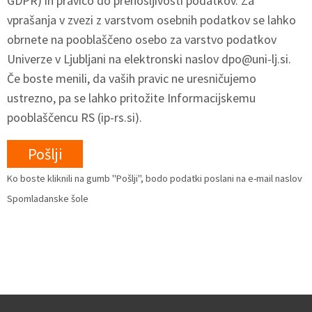
GDPR) in pravico do prenosljivosti podatkov. Za
vprašanja v zvezi z varstvom osebnih podatkov se lahko
obrnete na pooblaščeno osebo za varstvo podatkov
Univerze v Ljubljani na elektronski naslov
dpo@uni-lj.si
.
Če boste menili, da vaših pravic ne uresničujemo
ustrezno, pa se lahko pritožite Informacijskemu
pooblaščencu RS (ip-rs.si).
Ko boste kliknili na gumb "Pošlji", bodo podatki poslani na e-mail naslov
Spomladanske šole