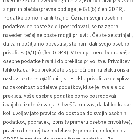
izvedbe zgoraj navedenega tečaja, komuniciranja v zvezi
z njim in plačila (pravna podlaga je 6/1(b) člen GDPR).
Podatke bomo hranili trajno. Če nam svojih osebnih
podatkov ne boste želeli posredovati, se na zgoraj
naveden tečaj ne boste mogli prijaviti. Če ste se strinjali,
da vam pošiljamo obvestila, ste nam dali svojo osebno
privolitev (6/1(a) člen GDPR). V tem primeru bomo vaše
osebne podatke hranili do preklica privolitve. Privolitev
lahko kadar koli prekličete s sporočilom na elektronski
naslov
center-slo@ff.uni-lj.si
. Preklic privolitve ne vpliva
na zakonitost obdelave podatkov, ki se je izvajala do
preklica. Vaše osebne podatke bomo posredovali
izvajalcu izobraževanja. Obveščamo vas, da lahko kadar
koli uveljavljate pravico do dostopa do svojih osebnih
podatkov, popravek, izbris (v primeru osebne privolitve),
pravico do omejitve obdelave (v primerih, določenih z