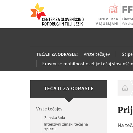
TEČAJI ZA ODRASLE:
Vrste tečajev
Štipe
Erasmus+ mobilnost osebja: tečaj slovenščin
TEČAJI ZA ODRASLE
H
Pri
Vrste tečajev
Zimska šola
Intenzivni zimski tečaj na
Na teča
spletu