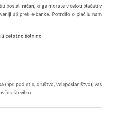
ti poslali
račun
, ki ga morate v celoti plačati
v
veniji ali prek e-banke. Potrdilo o plačilu nam
li celotno šolnino
.
ba (npr. podjetje, društvo, veleposlaništvo), vas
avčno številko.