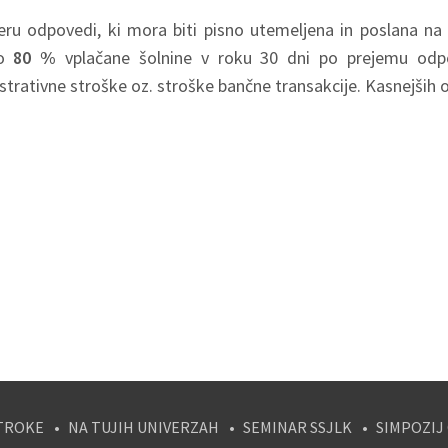
eru odpovedi, ki mora biti pisno utemeljena in poslana na
mo
80 %
vplačane šolnine v roku 30 dni po prejemu odpo
strativne stroške oz. stroške bančne transakcije. Kasnejši
TROKE
NA TUJIH UNIVERZAH
SEMINAR SSJLK
SIMPOZIJ