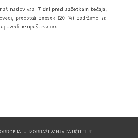
 naš naslov vsaj
7 dni pred začetkom tečaja
,
vedi, preostali znesek (20 %) zadržimo za
h odpovedi ne upoštevamo.
 OBDOBJA
IZOBRAŽEVANJA ZA UČITELJE