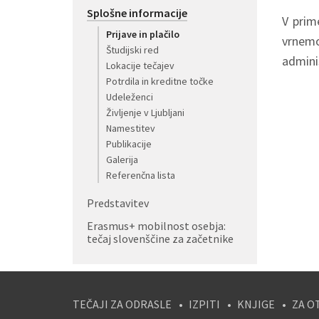
Splošne informacije
V prim
Prijave in plačilo
vrne
Študijski red
admini
Lokacije tečajev
Potrdila in kreditne točke
Udeleženci
Življenje v Ljubljani
Namestitev
Publikacije
Galerija
Referenčna lista
Predstavitev
Erasmus+ mobilnost osebja:
tečaj slovenščine za začetnike
TEČAJI ZA ODRASLE
IZPITI
KNJIGE
ZA O