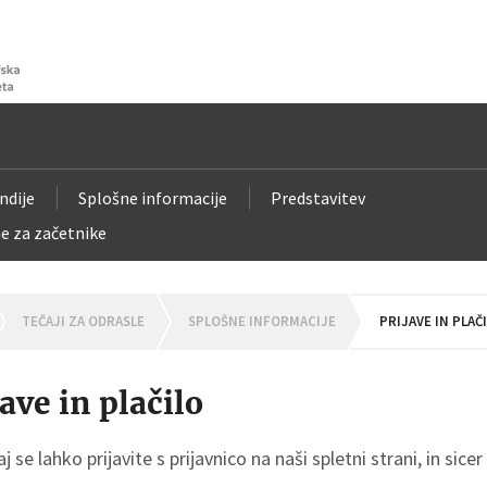
ndije
Splošne informacije
Predstavitev
e za začetnike
OMEPAGE
TEČAJI ZA ODRASLE
SPLOŠNE INFORMACIJE
PRIJAVE IN PLAČ
jave in plačilo
j se lahko prijavite s prijavnico na naši spletni strani, in sice