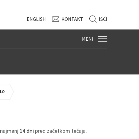
ENG
LISH
KONTAKT
IŠČI
MENI
ILO
r najmanj
14 dni
pred začetkom tečaja.