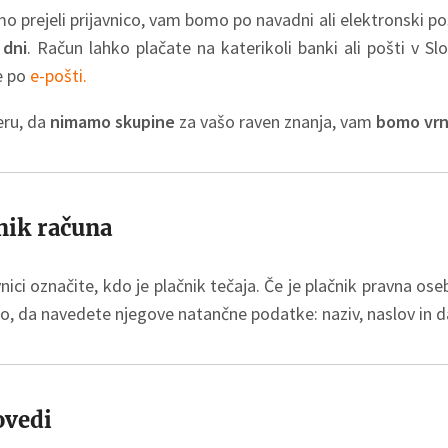
 prejeli prijavnico, vam bomo po navadni ali elektronski poš
 dni
. Račun lahko plačate na katerikoli banki ali pošti v Slo
e po
e-pošti.
eru, da
nimamo skupine
za vašo raven znanja, vam
bomo vrni
nik računa
vnici označite, kdo je plačnik tečaja. Če je plačnik pravna ose
o, da navedete njegove natančne podatke: naziv, naslov in d
vedi