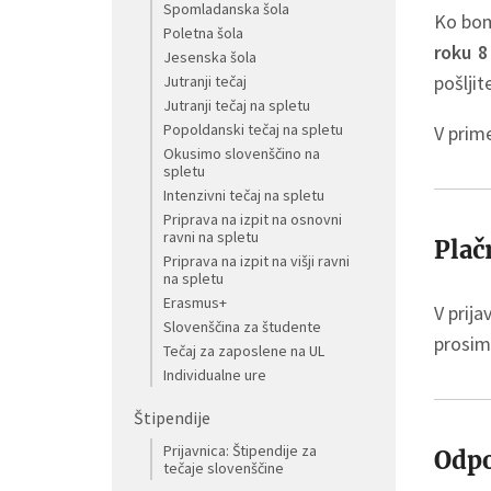
Spomladanska šola
Ko bomo
Poletna šola
roku 8
Jesenska šola
pošljit
Jutranji tečaj
Jutranji tečaj na spletu
Popoldanski tečaj na spletu
V prim
Okusimo slovenščino na
spletu
Intenzivni tečaj na spletu
Priprava na izpit na osnovni
ravni na spletu
Plač
Priprava na izpit na višji ravni
na spletu
Erasmus+
V prija
Slovenščina za študente
prosim
Tečaj za zaposlene na UL
Individualne ure
Štipendije
Prijavnica: Štipendije za
Odpo
tečaje slovenščine