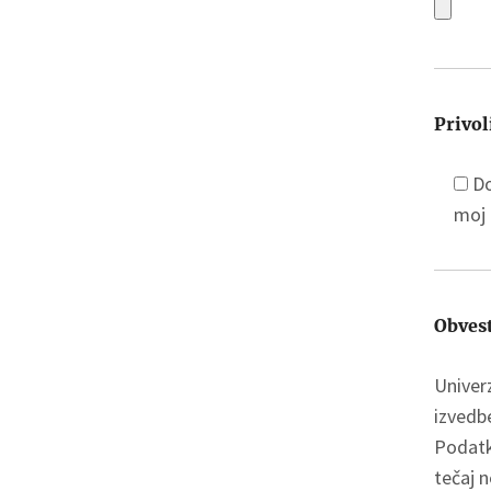
Privol
Do
moj 
Obvest
Univerz
izvedbe
Podatk
tečaj n