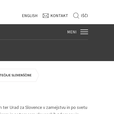
ENG
LISH
KONTAKT
IŠČI
MENI
 TEČAJE SLOVENŠČINE
 ter Urad za Slovence v zamejstvu in po svetu