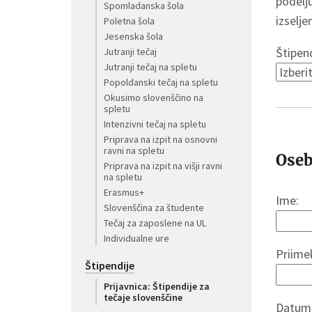
podelj
Spomladanska šola
izselje
Poletna šola
Jesenska šola
Štipend
Jutranji tečaj
Jutranji tečaj na spletu
Popoldanski tečaj na spletu
Okusimo slovenščino na
spletu
Intenzivni tečaj na spletu
Priprava na izpit na osnovni
ravni na spletu
Oseb
Priprava na izpit na višji ravni
na spletu
Erasmus+
Ime:
Slovenščina za študente
Tečaj za zaposlene na UL
Individualne ure
Priime
Štipendije
Prijavnica: Štipendije za
tečaje slovenščine
Datum 