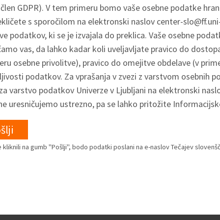
 člen GDPR). V tem primeru bomo vaše osebne podatke hranili 
ekličete s sporočilom na elektronski naslov
center-slo@ff.uni-l
e podatkov, ki se je izvajala do preklica. Vaše osebne poda
amo vas, da lahko kadar koli uveljavljate pravico do dostopa
eru osebne privolitve), pravico do omejitve obdelave (v prim
ljivosti podatkov. Za vprašanja v zvezi z varstvom osebnih 
za varstvo podatkov Univerze v Ljubljani na elektronski nasl
ne uresničujemo ustrezno, pa se lahko pritožite Informacijsk
 kliknili na gumb "Pošlji", bodo podatki poslani na e-naslov Tečajev slovenšč