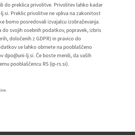
do preklica privolitve. Privolitev lahko kadar
j.si
. Preklic privolitve ne vpliva na zakonitost
tke bomo posredovali izvajalcu izobraževanja.
 do svojih osebnih podatkov, popravek, izbris
erih, določenih z GDPR) in pravico do
podatkov se lahko obrnete na pooblaščeno
ov
dpo@uni-lj.si
. Če boste menili, da vaših
emu pooblaščencu RS (ip-rs.si).
ine.