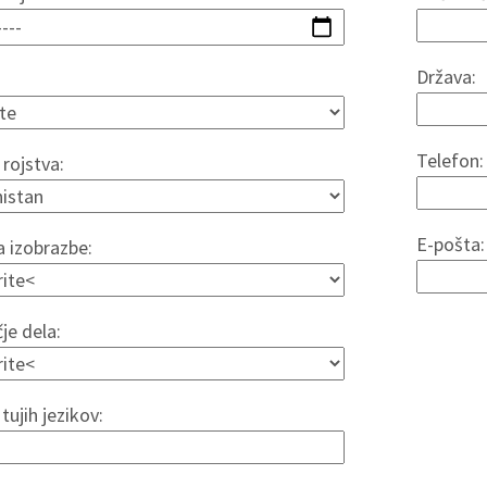
Država:
Telefon:
rojstva:
E-pošta:
a izobrazbe:
je dela:
tujih jezikov: