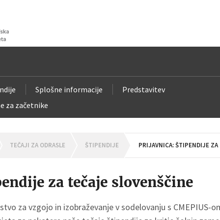
ndije
Splošne informacije
Predstavitev
e za začetnike
OMEPAGE
TEČAJI ZA ODRASLE
ŠTIPENDIJE
PRIJAVNICA: ŠTIPENDIJE ZA
pendije za tečaje slovenščine
rstvo za vzgojo in izobraževanje v sodelovanju s CMEPIUS-om