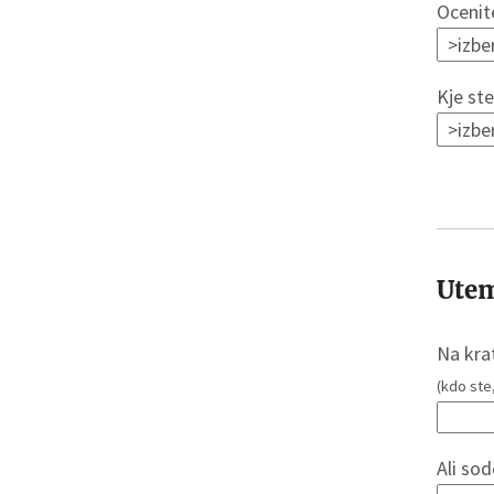
Ocenite
Kje ste
Utem
Na kra
(kdo ste, 
Ali sod