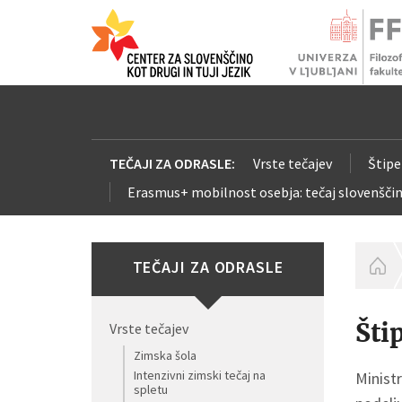
TEČAJI ZA ODRASLE:
Vrste tečajev
Štipe
Erasmus+ mobilnost osebja: tečaj slovenščin
TEČAJI ZA ODRASLE
H
Šti
Vrste tečajev
Zimska šola
Intenzivni zimski tečaj na
Minist
spletu