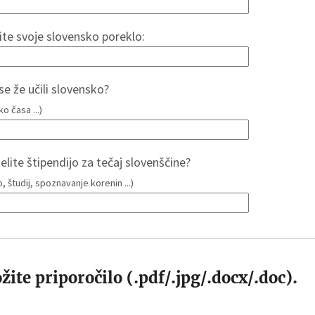
ite svoje slovensko poreklo:
 se že učili slovensko?
ko časa ...)
elite štipendijo za tečaj slovenščine?
o, študij, spoznavanje korenin ...)
ožite priporočilo (.pdf/.jpg/.docx/.doc).