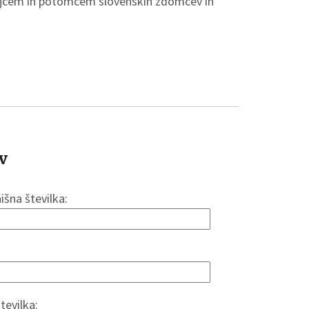
amejcem in potomcem slovenskih zdomcev in
v
hišna številka:
tevilka: