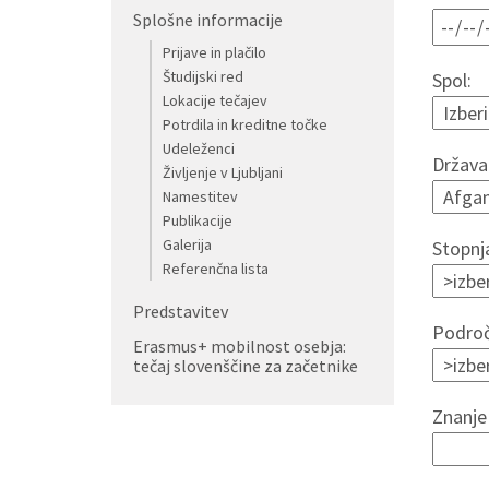
Splošne informacije
Prijave in plačilo
Študijski red
Spol:
Lokacije tečajev
Potrdila in kreditne točke
Udeleženci
Država 
Življenje v Ljubljani
Namestitev
Publikacije
Galerija
Stopnj
Referenčna lista
Predstavitev
Področ
Erasmus+ mobilnost osebja:
tečaj slovenščine za začetnike
Znanje 