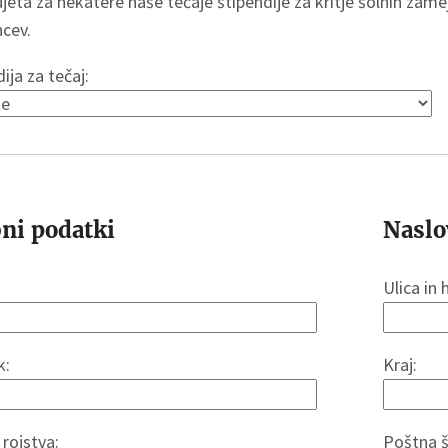
ujeta za nekatere naše tečaje štipendije za kritje šolnin z
ncev.
ija za tečaj:
ni podatki
Naslo
Ulica in 
k:
Kraj:
rojstva:
Poštna š