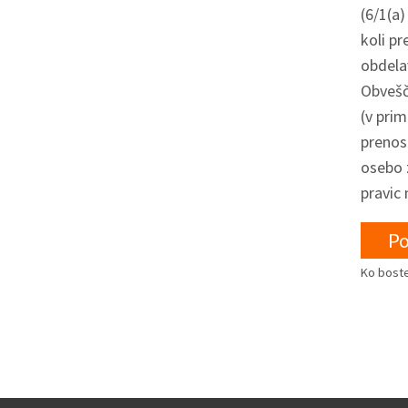
(6/1(a)
koli pr
obdelav
Obvešč
(v prim
prenos
osebo 
pravic 
Ko boste