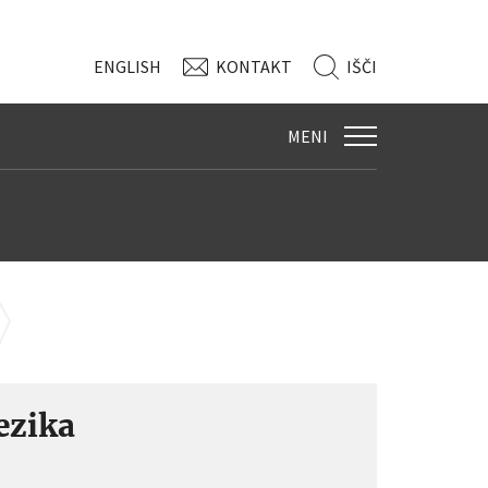
ENG
LISH
KONTAKT
IŠČI
MENI
ezika