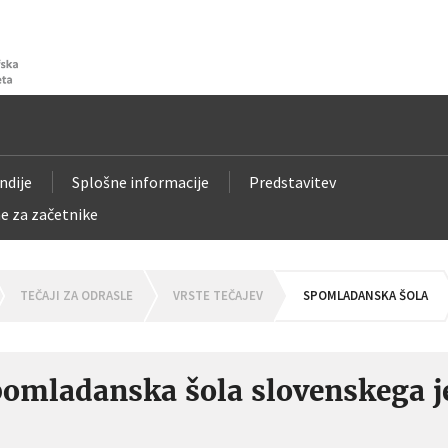
ndije
Splošne informacije
Predstavitev
e za začetnike
OMEPAGE
TEČAJI ZA ODRASLE
VRSTE TEČAJEV
SPOMLADANSKA ŠOLA
omladanska šola slovenskega j