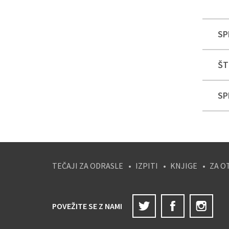
SP
ŠT
SP
TEČAJI ZA ODRASLE
IZPITI
KNJIGE
ZA O
Twitter
Facebook
Ins
POVEŽITE SE Z NAMI