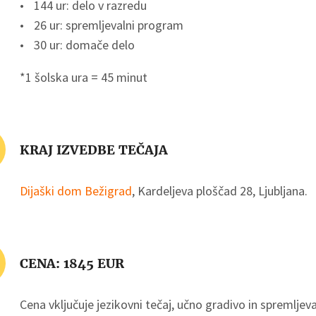
144 ur: delo v razredu
26 ur: spremljevalni program
30 ur: domače delo
*1 šolska ura = 45 minut
KRAJ IZVEDBE TEČAJA
Dijaški dom Bežigrad
, Kardeljeva ploščad 28, Ljubljana.
CENA: 1845 EUR
Cena vključuje jezikovni tečaj, učno gradivo in spremljev