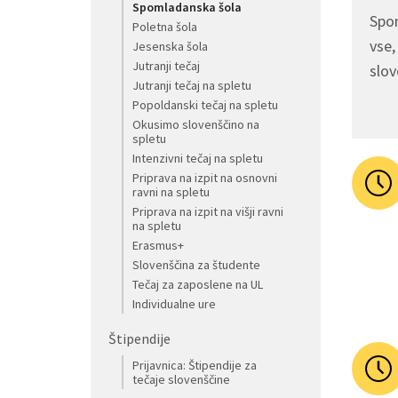
Spomladanska šola
Spom
Poletna šola
vse,
Jesenska šola
Jutranji tečaj
slov
Jutranji tečaj na spletu
Popoldanski tečaj na spletu
Okusimo slovenščino na
spletu
Intenzivni tečaj na spletu
Priprava na izpit na osnovni
ravni na spletu
Priprava na izpit na višji ravni
na spletu
Erasmus+
Slovenščina za študente
Tečaj za zaposlene na UL
Individualne ure
Štipendije
Prijavnica: Štipendije za
tečaje slovenščine