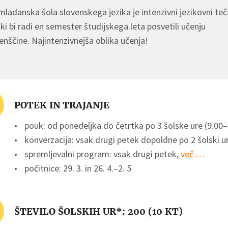
ladanska šola slovenskega jezika je intenzivni jezikovni teč
 ki bi radi en semester študijskega leta posvetili učenju
enščine. Najintenzivnejša oblika učenja!
POTEK IN TRAJANJE
pouk: od ponedeljka do četrtka po 3 šolske ure (9.00–
konverzacija: vsak drugi petek dopoldne po 2 šolski ur
spremljevalni program: vsak drugi petek,
več …
počitnice: 29. 3. in 26. 4.–2. 5
ŠTEVILO ŠOLSKIH UR*: 200 (10 KT)