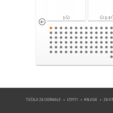
1
2-3
TEČAJI ZA ODRASLE
IZPITI
KNJIGE
ZA O