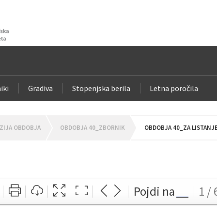
iki
Gradiva
Stopenjska berila
Letna poročila
ZIJA OBDOBJA
OBDOBJA 40_ZBORNIK
OBDOBJA 40_ZA LISTANJ
Pojdi na
1 / 