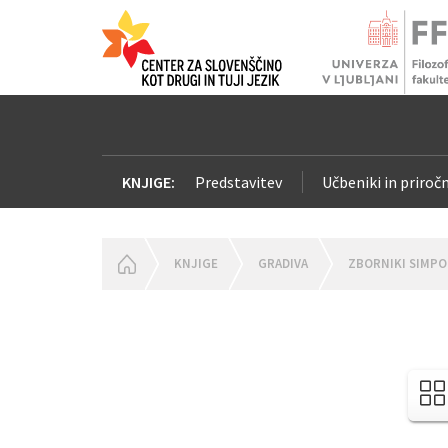
KNJIGE:
Predstavitev
Učbeniki in priročn
HOMEPAGE
KNJIGE
GRADIVA
ZBORNIKI SIMPO