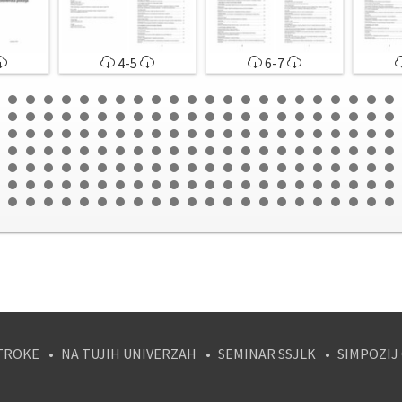
4-5
6-7
TROKE
NA TUJIH UNIVERZAH
SEMINAR SSJLK
SIMPOZIJ