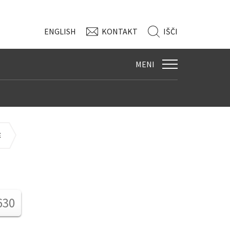
ENG
LISH
KONTAKT
IŠČI
MENI
E
630