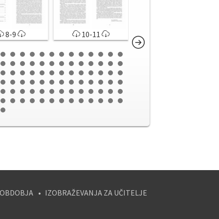
8-9
10-11
12-13
 OBDOBJA
IZOBRAŽEVANJA ZA UČITELJE