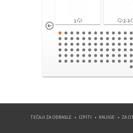
1
2-3
TEČAJI ZA ODRASLE
IZPITI
KNJIGE
ZA O