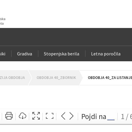
iki
Gradiva
Stopenjska berila
Letna poročila
ZIJA OBDOBJA
OBDOBJA 40_ZBORNIK
OBDOBJA 40_ZA LISTANJ
Pojdi na
1 / 