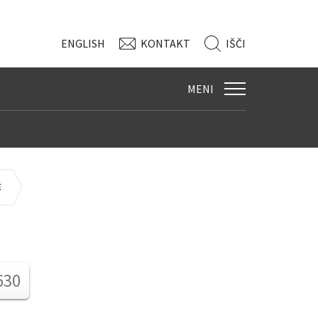
ENG
LISH
KONTAKT
IŠČI
MENI
E
630