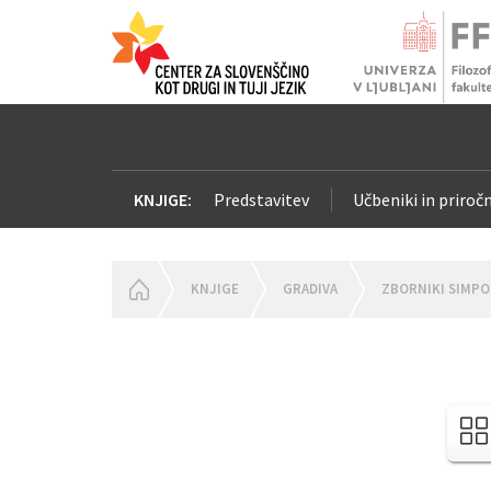
KNJIGE:
Predstavitev
Učbeniki in priročn
HOMEPAGE
KNJIGE
GRADIVA
ZBORNIKI SIMPO