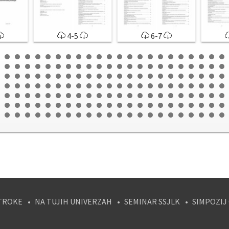
4-5
6-7
TROKE
NA TUJIH UNIVERZAH
SEMINAR SSJLK
SIMPOZIJ