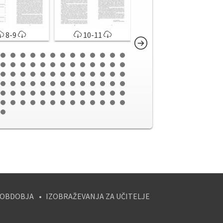
8-9
10-11
12-13
 OBDOBJA
IZOBRAŽEVANJA ZA UČITELJE