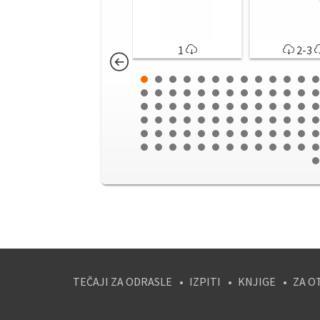
1
2-3
TEČAJI ZA ODRASLE
IZPITI
KNJIGE
ZA O