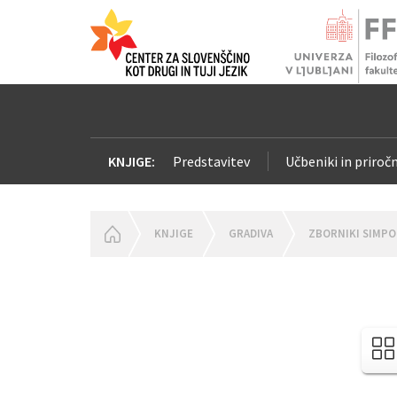
KNJIGE:
Predstavitev
Učbeniki in priročn
HOMEPAGE
KNJIGE
GRADIVA
ZBORNIKI SIMPO