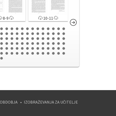
8-9
10-11
12-13
 OBDOBJA
IZOBRAŽEVANJA ZA UČITELJE