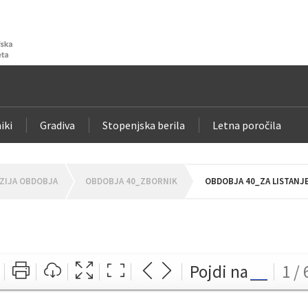
iki
Gradiva
Stopenjska berila
Letna poročila
ZIJA OBDOBJA
OBDOBJA 40_ZBORNIK
OBDOBJA 40_ZA LISTANJ
Pojdi na
1 / 