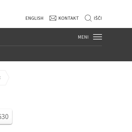
ENG
LISH
KONTAKT
IŠČI
MENI
E
630