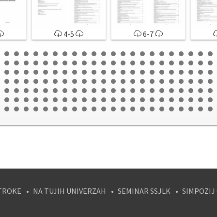
4-5
6-7
TROKE
NA TUJIH UNIVERZAH
SEMINAR SSJLK
SIMPOZIJ