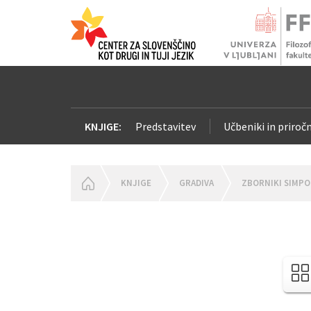
KNJIGE:
Predstavitev
Učbeniki in priročn
HOMEPAGE
KNJIGE
GRADIVA
ZBORNIKI SIMPO