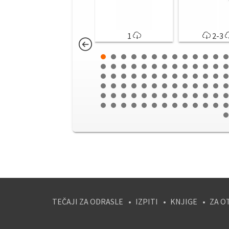
1
2-3
TEČAJI ZA ODRASLE
IZPITI
KNJIGE
ZA O