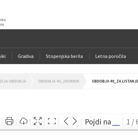
iki
Gradiva
Stopenjska berila
Letna poročila
ZIJA OBDOBJA
OBDOBJA 40_ZBORNIK
OBDOBJA 40_ZA LISTANJ
Pojdi na
1 / 