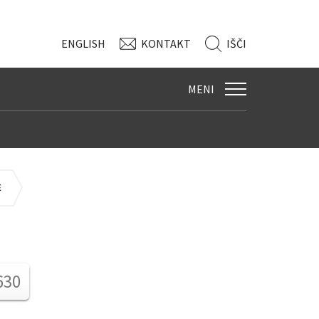
ENG
LISH
KONTAKT
IŠČI
MENI
E
630