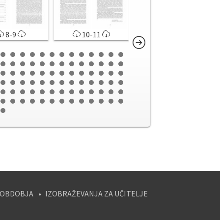
8-9
10-11
12-13
 OBDOBJA
IZOBRAŽEVANJA ZA UČITELJE