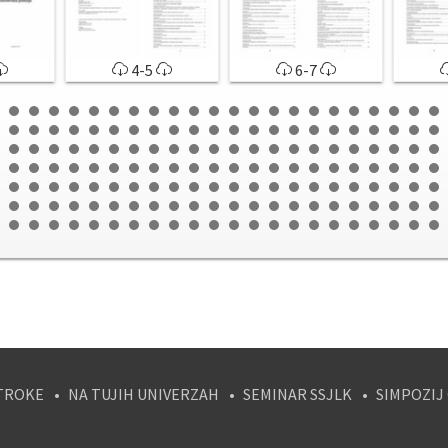
4-5
6-7
TROKE
NA TUJIH UNIVERZAH
SEMINAR SSJLK
SIMPOZIJ