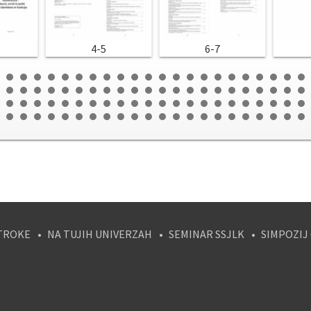
4-5
6-7
TROKE
NA TUJIH UNIVERZAH
SEMINAR SSJLK
SIMPOZIJ
tagram