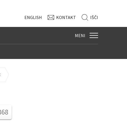
ENG
LISH
KONTAKT
IŠČI
MENI
E
368