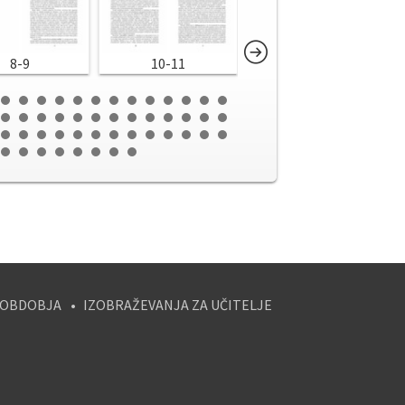
8-9
10-11
12-13
 OBDOBJA
IZOBRAŽEVANJA ZA UČITELJE