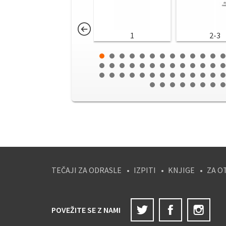
1
2-3
TEČAJI ZA ODRASLE
IZPITI
KNJIGE
ZA O
Twitter
Facebook
Ins
POVEŽITE SE Z NAMI