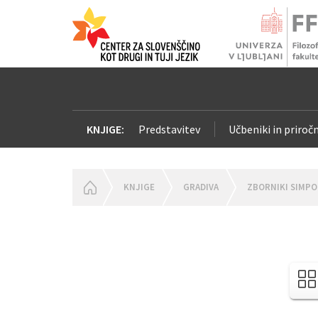
KNJIGE:
Predstavitev
Učbeniki in priročn
HOMEPAGE
KNJIGE
GRADIVA
ZBORNIKI SIMPO