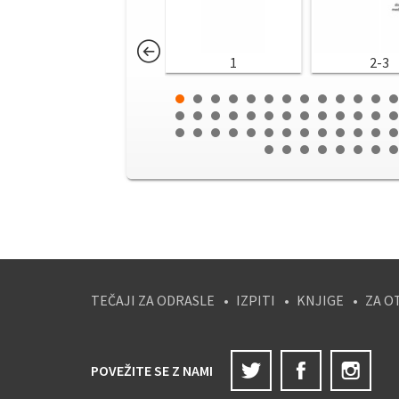
1
2-3
TEČAJI ZA ODRASLE
IZPITI
KNJIGE
ZA O
Twitter
Facebook
Ins
POVEŽITE SE Z NAMI