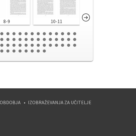
8-9
10-11
12-13
 OBDOBJA
IZOBRAŽEVANJA ZA UČITELJE