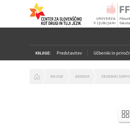
KNJIGE:
Predstavitev
Učbeniki in priročn
HOMEPAGE
KNJIGE
GRADIVA
ZBORNIKI SIMPO