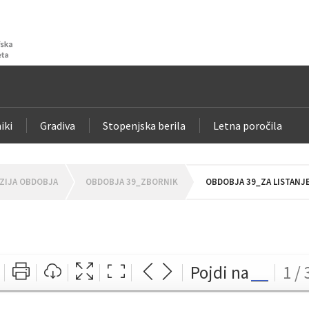
iki
Gradiva
Stopenjska berila
Letna poročila
ZIJA OBDOBJA
OBDOBJA 39_ZBORNIK
OBDOBJA 39_ZA LISTANJ
Pojdi na
1 / 