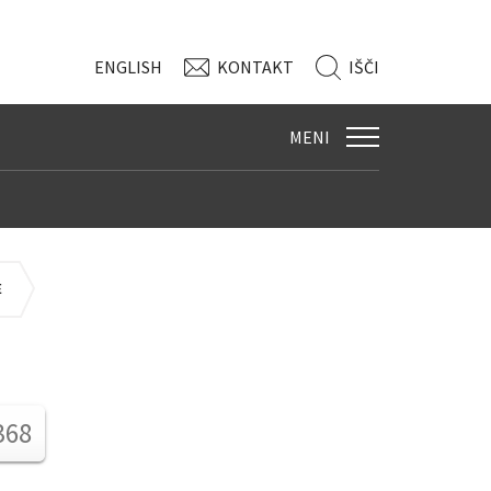
ENG
LISH
KONTAKT
IŠČI
MENI
E
368