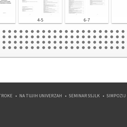
4-5
6-7
TROKE
NA TUJIH UNIVERZAH
SEMINAR SSJLK
SIMPOZIJ
tagram