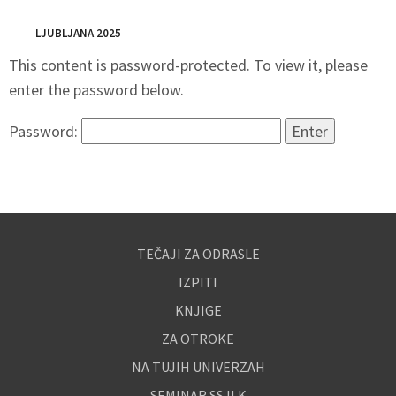
LJUBLJANA 2025
This content is password-protected. To view it, please
enter the password below.
Password:
TEČAJI ZA ODRASLE
IZPITI
KNJIGE
ZA OTROKE
NA TUJIH UNIVERZAH
SEMINAR SSJLK