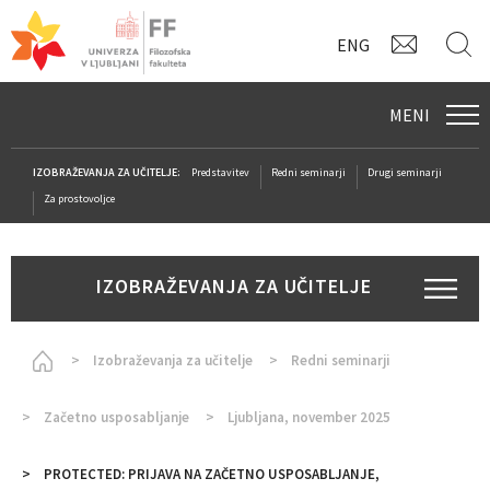
KONTAK
I
ENG
MENI
IZOBRAŽEVANJA ZA UČITELJE:
Predstavitev
Redni seminarji
Drugi seminarji
Za prostovoljce
IZOBRAŽEVANJA ZA UČITELJE
Homepage
Izobraževanja za učitelje
Redni seminarji
Začetno usposabljanje
Ljubljana, november 2025
PROTECTED: PRIJAVA NA ZAČETNO USPOSABLJANJE,