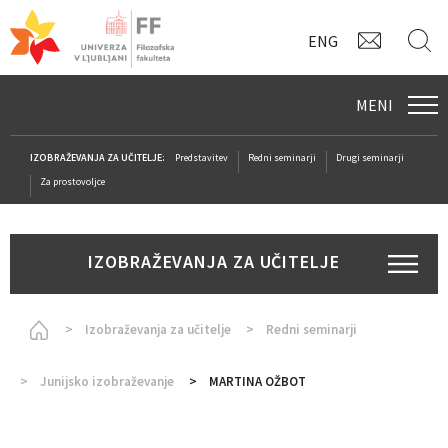
KONTAK
I
ENG
MENI
IZOBRAŽEVANJA ZA UČITELJE:
Predstavitev
Redni seminarji
Drugi seminarji
Za prostovoljce
IZOBRAŽEVANJA ZA UČITELJE
Homepage
Izobraževanja za učitelje
Redni seminarji
Junijsko izobraževanje
MARTINA OŽBOT