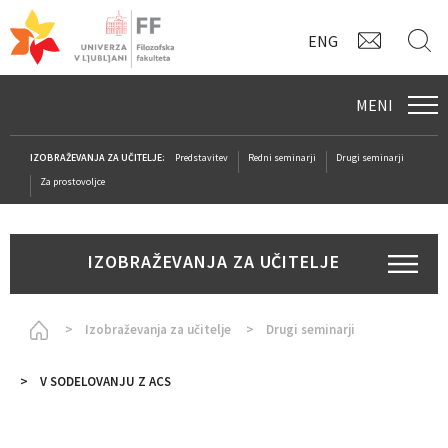
KONTAK
I
ENG
MENI
IZOBRAŽEVANJA ZA UČITELJE:
Predstavitev
Redni seminarji
Drugi seminarji
Za prostovoljce
IZOBRAŽEVANJA ZA UČITELJE
Homepage
Izobraževanja za učitelje
Drugi seminarji
V SODELOVANJU Z ACS