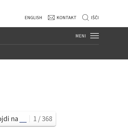
ENG
LISH
KONTAKT
IŠČI
MENI
ojdi na
1 / 368