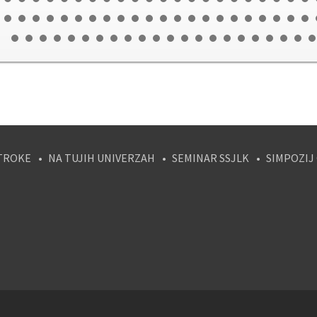
TROKE
NA TUJIH UNIVERZAH
SEMINAR SSJLK
SIMPOZIJ
tagram