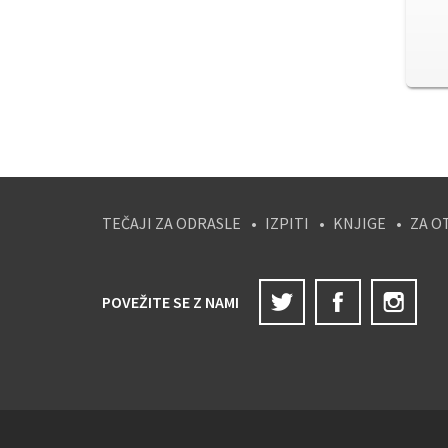
TEČAJI ZA ODRASLE
IZPITI
KNJIGE
ZA O
Twitter
Facebook
Ins
POVEŽITE SE Z NAMI