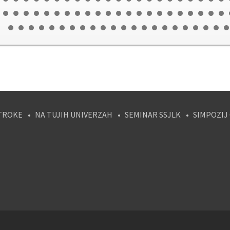
TROKE
NA TUJIH UNIVERZAH
SEMINAR SSJLK
SIMPOZIJ
tagram