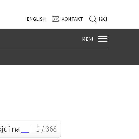
ENG
LISH
KONTAKT
IŠČI
MENI
ojdi na
1 / 368