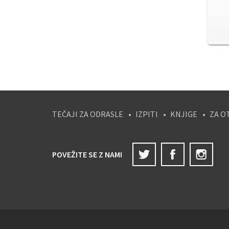
TEČAJI ZA ODRASLE
IZPITI
KNJIGE
ZA O
Twitter
Facebook
Ins
POVEŽITE SE Z NAMI