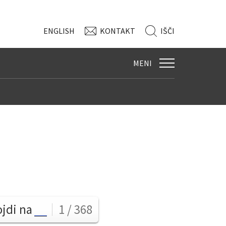
ENG
LISH
KONTAKT
IŠČI
MENI
ojdi na
1 / 368