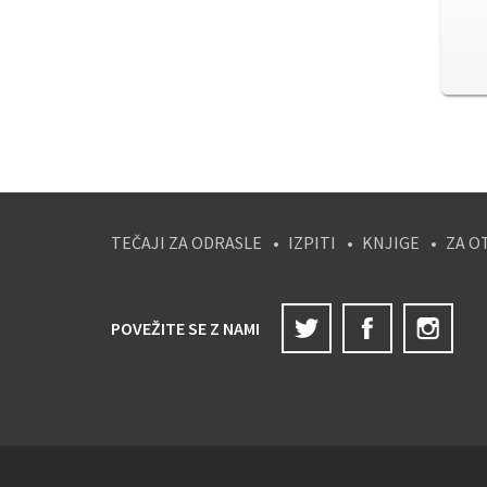
TEČAJI ZA ODRASLE
IZPITI
KNJIGE
ZA O
Twitter
Facebook
Ins
POVEŽITE SE Z NAMI