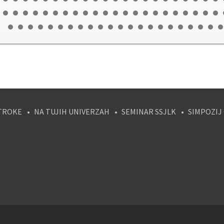
TROKE
NA TUJIH UNIVERZAH
SEMINAR SSJLK
SIMPOZIJ
tagram