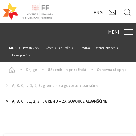
KONTAK
I
ENG
MENI
KNJIGE:
Predstavitev
Učbeniki in priročniki
Gradiva
Stopenjska berila
Letna poročila
Homepage
Knjige
Učbeniki in priročniki
Osnovna stopnja
A, B, C, … 1, 2, 3, gremo – za govorce albanščine
A, B, C … 1, 2, 3 … GREMO – ZA GOVORCE ALBANŠČINE