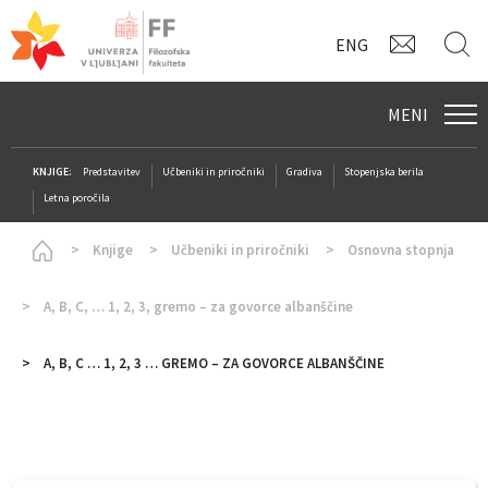
KONTAK
I
ENG
MENI
KNJIGE:
Predstavitev
Učbeniki in priročniki
Gradiva
Stopenjska berila
Letna poročila
Homepage
Knjige
Učbeniki in priročniki
Osnovna stopnja
A, B, C, … 1, 2, 3, gremo – za govorce albanščine
A, B, C … 1, 2, 3 … GREMO – ZA GOVORCE ALBANŠČINE