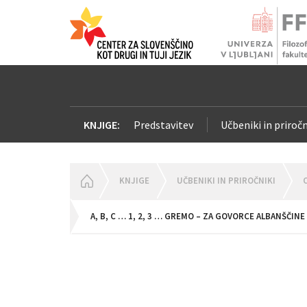
KNJIGE:
Predstavitev
Učbeniki in priročn
HOMEPAGE
KNJIGE
UČBENIKI IN PRIROČNIKI
A, B, C … 1, 2, 3 … GREMO – ZA GOVORCE ALBANŠČINE