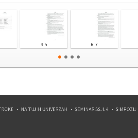
4-5
6-7
TROKE
NA TUJIH UNIVERZAH
SEMINAR SSJLK
SIMPOZIJ
tagram