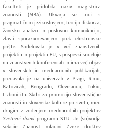
fakulteti je pridobila naziv magistrica
znanosti (MBA). Ukvarja se tudi s
pragmatičnim jezikoslovjem, teorijo diskurza,
žanrsko analizo in poslovno komunikacijo,
zlasti sporazumevanjem prek elektronske
pošte. Sodelovala je v več znanstvenih
projektih in projektih EU, s prispevki sodeluje
na znanstvenih konferencah in ima več objav
v slovenskih in mednarodnih publikacijah,
predavala je na univerzah v Pragi, Rimu,
Katovicah, Beogradu, Clevelandu, Tokiu,
Lizboni itn. Skrbi za promocijo slovenistične
znanosti in slovenske kulture po svetu, med
drugim z vodenjem mednarodnih projektov
Svetovni dnevi
programa STU. Je (so)vodja
sekcije Znanost mladini Zveze društev