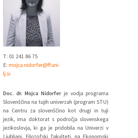
T: 01 241 86 75
E:
mojca.nidorfer@ff.uni-
lj.si
Doc. dr. Mojca Nidorfer
je vodja programa
Slovenščina na tujih univerzah (program STU)
na Centru za slovenščino kot drugi in tuji
jezik, ima doktorat s področja slovenskega
jezikoslovja, ki ga je pridobila na Univerzi v
Ljubljani, Filozofski fakulteti, na Ekonomski