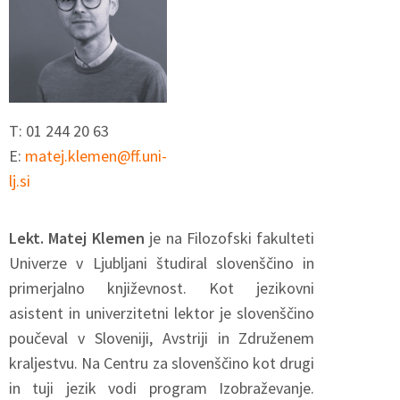
T: 01 244 20 63
E:
matej.klemen@ff.uni-
lj.si
Lekt. Matej Klemen
je na Filozofski fakulteti
Univerze v Ljubljani študiral slovenščino in
primerjalno književnost. Kot jezikovni
asistent in univerzitetni lektor je slovenščino
poučeval v Sloveniji, Avstriji in Združenem
kraljestvu. Na Centru za slovenščino kot drugi
in tuji jezik vodi program Izobraževanje.