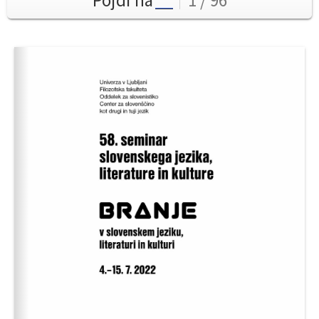
Pojdi na
1 / 96