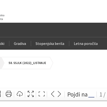
iki
Gradiva
Stopenjska berila
Letna poročila
58. SSJLK (2022)_LISTANJE
Pojdi na
1 /