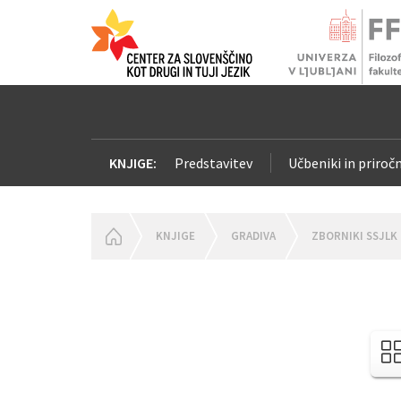
KNJIGE:
Predstavitev
Učbeniki in priročn
HOMEPAGE
KNJIGE
GRADIVA
ZBORNIKI SSJLK