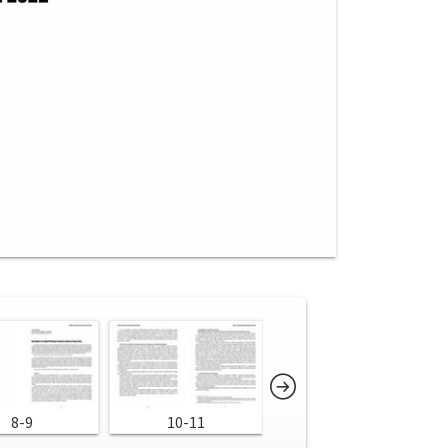
8-9
10-11
12-13