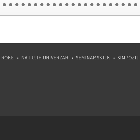
TROKE
NA TUJIH UNIVERZAH
SEMINAR SSJLK
SIMPOZIJ
tagram