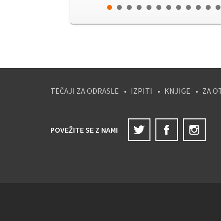
TEČAJI ZA ODRASLE
IZPITI
KNJIGE
ZA O
Twitter
Facebook
Ins
POVEŽITE SE Z NAMI