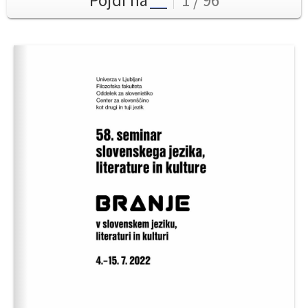
Pojdi na
1 / 96