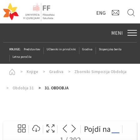
KONTAK
I
ENG
MENI
KNJIGE:
Predstavitev
Učbeniki in priročniki
Gradiva
Stopenjska berila
Letna poročila
Homepage
Knjige
Gradiva
Zborniki Simpozija Obdobja
Obdobja 31
31. OBDOBJA
Pojdi na