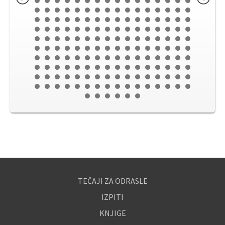
TEČAJI ZA ODRASLE
IZPITI
KNJIGE