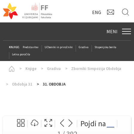
KONTAK
I
ENG
MENI
KNJIGE:
Predstavitev
Učbeniki in priročniki
Gradiva
Stopenjska berila
Letna poročila
Homepage
Knjige
Gradiva
Zborniki Simpozija Obdobja
Obdobja 31
31. OBDOBJA
Pojdi na