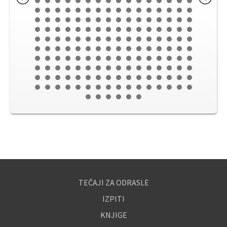
TEČAJI ZA ODRASLE
IZPITI
KNJIGE