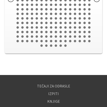
TEČAJI ZA ODRASLE
IZPITI
KNJIGE