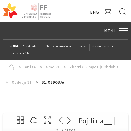
KONTAK
I
ENG
MENI
KNJIGE:
Predstavitev
Učbeniki in priročniki
Gradiva
Stopenjska berila
Letna poročila
Homepage
Knjige
Gradiva
Zborniki Simpozija Obdobja
Obdobja 31
31. OBDOBJA
Pojdi na