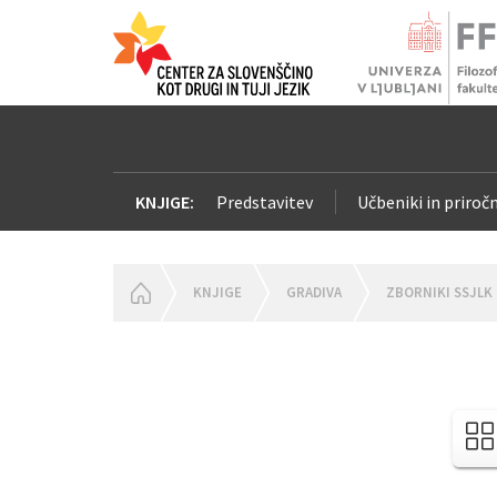
KNJIGE:
Predstavitev
Učbeniki in priročn
HOMEPAGE
KNJIGE
GRADIVA
ZBORNIKI SSJLK