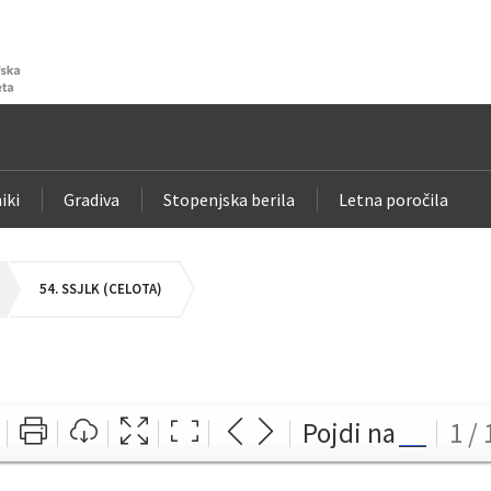
iki
Gradiva
Stopenjska berila
Letna poročila
54. SSJLK (CELOTA)
Pojdi na
1 / 