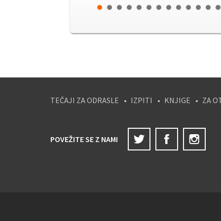
TEČAJI ZA ODRASLE
IZPITI
KNJIGE
ZA O
Twitter
Facebook
Ins
POVEŽITE SE Z NAMI