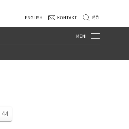
ENG
LISH
KONTAKT
IŠČI
MENI
144