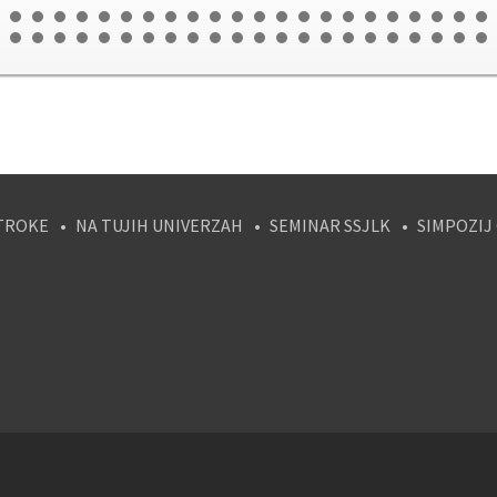
TROKE
NA TUJIH UNIVERZAH
SEMINAR SSJLK
SIMPOZIJ
tagram