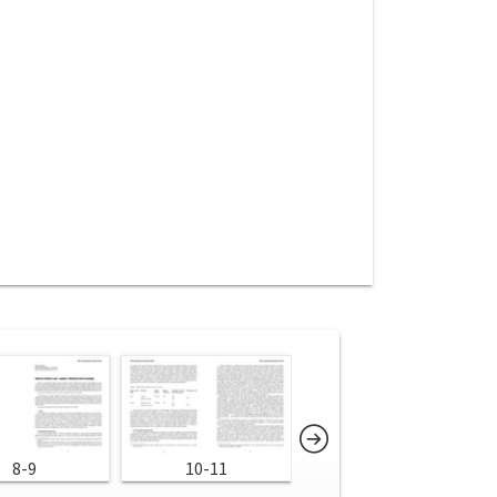
8-9
10-11
12-13