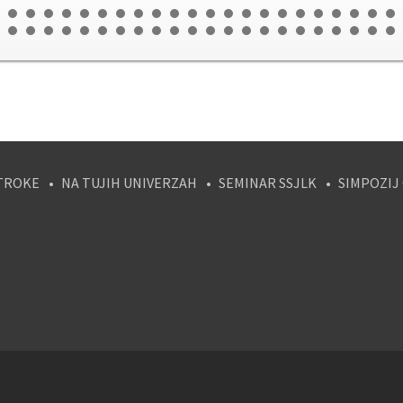
TROKE
NA TUJIH UNIVERZAH
SEMINAR SSJLK
SIMPOZIJ
tagram