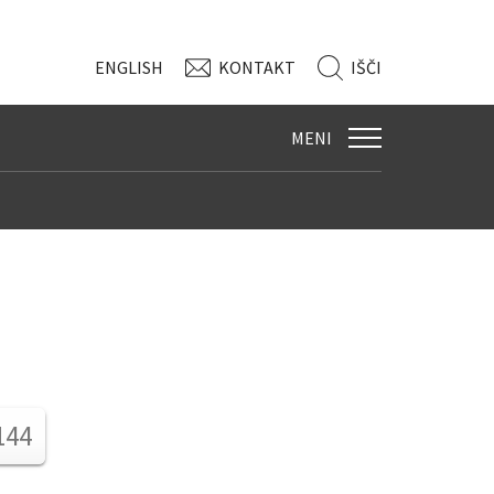
ENG
LISH
KONTAKT
IŠČI
MENI
144