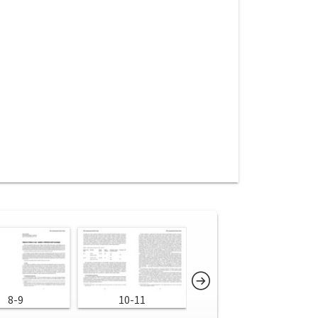
8-9
10-11
12-13