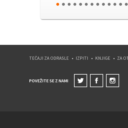
TEČAJI ZA ODRASLE
IZPITI
KNJIGE
ZA O
Twitter
Facebook
Ins
POVEŽITE SE Z NAMI