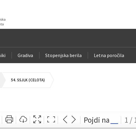
iki
Gradiva
Stopenjska berila
Letna poročila
54. SSJLK (CELOTA)
Pojdi na
1 / 