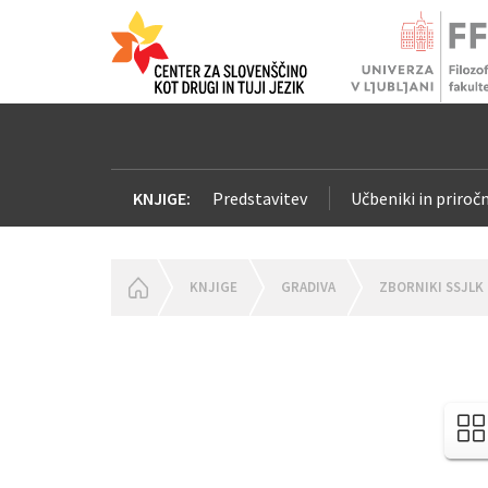
KNJIGE:
Predstavitev
Učbeniki in priročn
HOMEPAGE
KNJIGE
GRADIVA
ZBORNIKI SSJLK