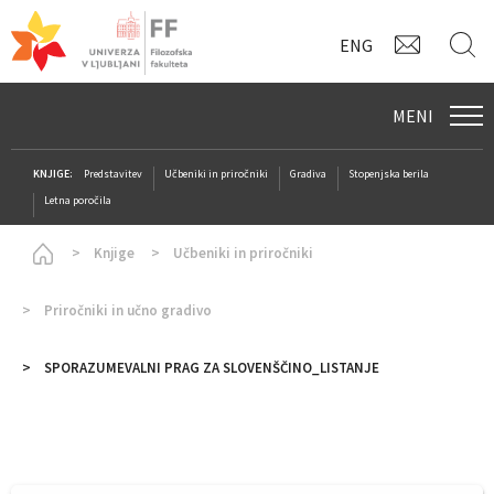
KONTAK
I
ENG
MENI
KNJIGE:
Predstavitev
Učbeniki in priročniki
Gradiva
Stopenjska berila
Letna poročila
Homepage
Knjige
Učbeniki in priročniki
Priročniki in učno gradivo
SPORAZUMEVALNI PRAG ZA SLOVENŠČINO_LISTANJE