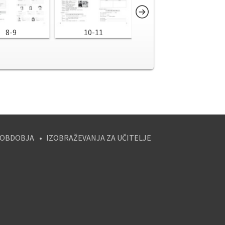
8-9
10-11
12
 OBDOBJA
IZOBRAŽEVANJA ZA UČITELJE