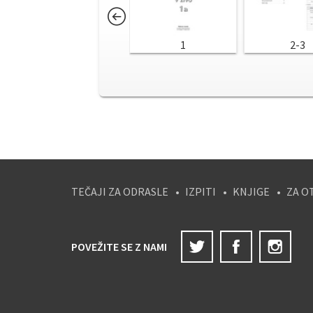
1
2-3
TEČAJI ZA ODRASLE
IZPITI
KNJIGE
ZA O
Twitter
Facebook
Ins
POVEŽITE SE Z NAMI