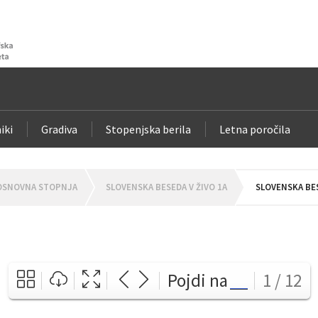
iki
Gradiva
Stopenjska berila
Letna poročila
OSNOVNA STOPNJA
SLOVENSKA BESEDA V ŽIVO 1A
SLOVENSKA BES
Pojdi na
1 / 12