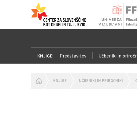
KNJIGE:
Predstavitev
Učbeniki in priročn
HOMEPAGE
KNJIGE
UČBENIKI IN PRIROČNIKI