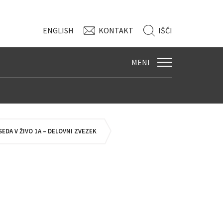
ENG
LISH
KONTAKT
IŠČI
MENI
EDA V ŽIVO 1A – DELOVNI ZVEZEK