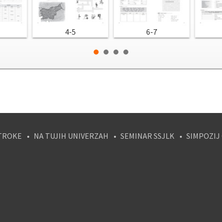
4-5
6-7
TROKE
NA TUJIH UNIVERZAH
SEMINAR SSJLK
SIMPOZIJ
tagram