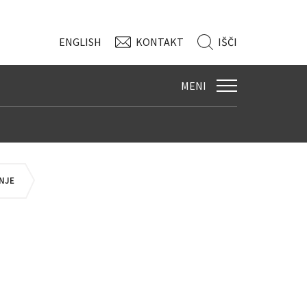
ENG
LISH
KONTAKT
IŠČI
MENI
ANJE