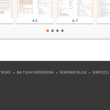
4-5
6-7
TROKE
NA TUJIH UNIVERZAH
SEMINAR SSJLK
SIMPOZIJ
tagram