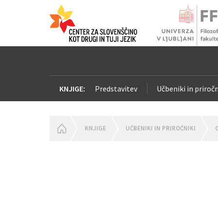
KNJIGE:
Predstavitev
Učbeniki in priročn
HOMEPAGE
KNJIGE
UČBENIKI IN PRIROČNIKI