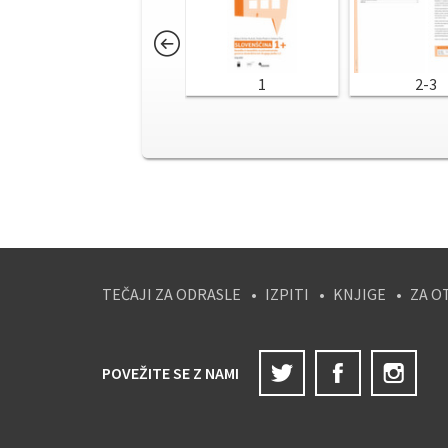
1
2-3
TEČAJI ZA ODRASLE
IZPITI
KNJIGE
ZA O
Twitter
Facebook
Ins
POVEŽITE SE Z NAMI