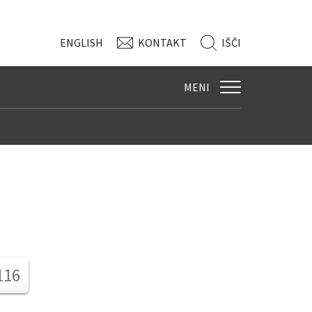
ENG
LISH
KONTAKT
IŠČI
MENI
116