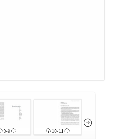
8-9
10-11
12-13