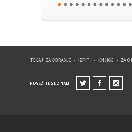
TEČAJI ZA ODRASLE
IZPITI
KNJIGE
ZA O
Twitter
Facebook
Ins
POVEŽITE SE Z NAMI