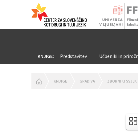
KNJIGE:
Predstavitev
Učbeniki in priročn
HOMEPAGE
KNJIGE
GRADIVA
ZBORNIKI SSJLK