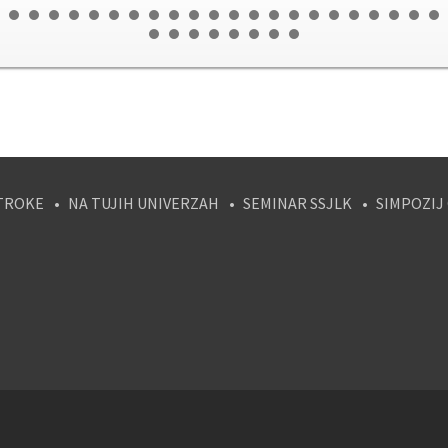
TROKE
NA TUJIH UNIVERZAH
SEMINAR SSJLK
SIMPOZIJ
tagram