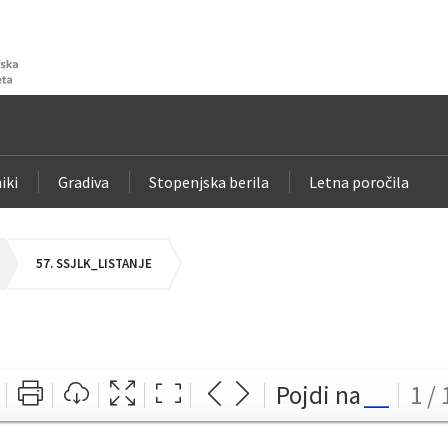
iki
Gradiva
Stopenjska berila
Letna poročila
57. SSJLK_LISTANJE
Pojdi na
1 / 