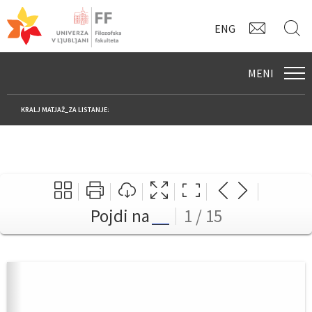
KONTAK
I
ENG
MENI
KRALJ MATJAŽ_ZA LISTANJE:
Pojdi na
1 / 15