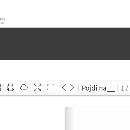
Pojdi na
1 /