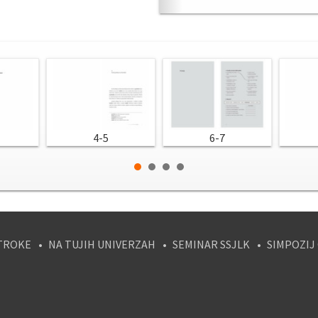
4-5
6-7
TROKE
NA TUJIH UNIVERZAH
SEMINAR SSJLK
SIMPOZIJ
tagram