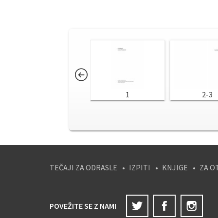
1
2-3
TEČAJI ZA ODRASLE
IZPITI
KNJIGE
ZA O
Twitter
Facebook
Ins
POVEŽITE SE Z NAMI