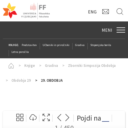
KONTAK
I
ENG
MENI
KNJIGE:
Predstavitev
Učbeniki in priročniki
Gradiva
Stopenjska berila
Letna poročila
Homepage
Knjige
Gradiva
Zborniki Simpozija Obdobja
Obdobja 29
29. OBDOBJA
Pojdi na