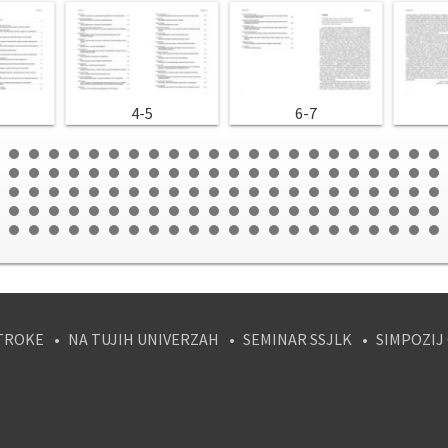
4-5
6-7
TROKE
NA TUJIH UNIVERZAH
SEMINAR SSJLK
SIMPOZIJ
tagram