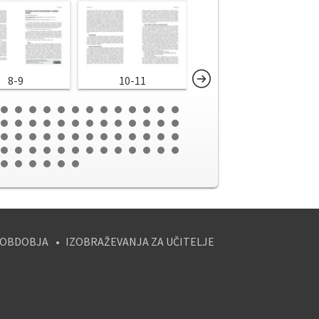
8-9
10-11
12-13
 OBDOBJA
IZOBRAŽEVANJA ZA UČITELJE