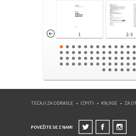
1
2-3
TEČAJI ZA ODRASLE
IZPITI
KNJIGE
ZA O
Twitter
Facebook
Ins
POVEŽITE SE Z NAMI