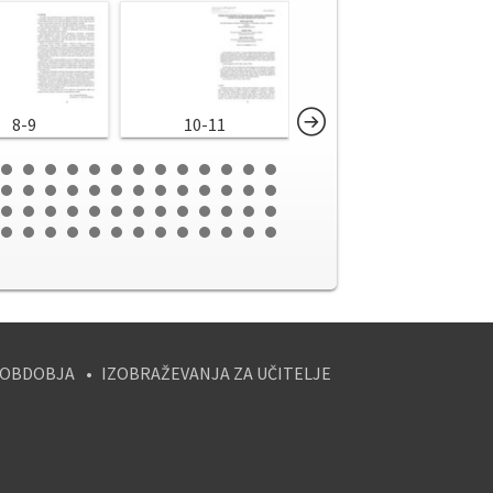
8-9
10-11
12-13
 OBDOBJA
IZOBRAŽEVANJA ZA UČITELJE