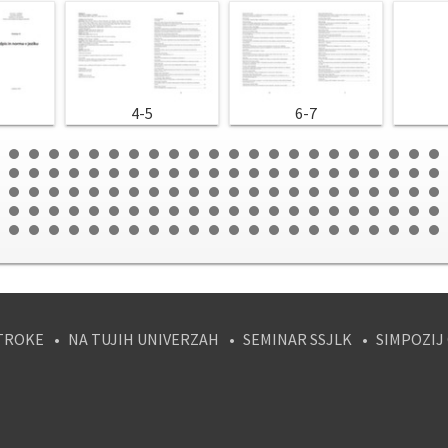
4-5
6-7
TROKE
NA TUJIH UNIVERZAH
SEMINAR SSJLK
SIMPOZIJ
tagram