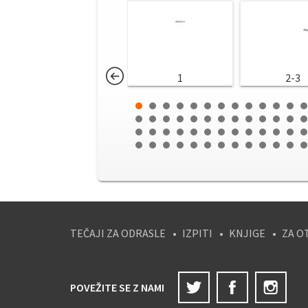
1
2-3
TEČAJI ZA ODRASLE
IZPITI
KNJIGE
ZA O
Twitter
Facebook
Ins
POVEŽITE SE Z NAMI