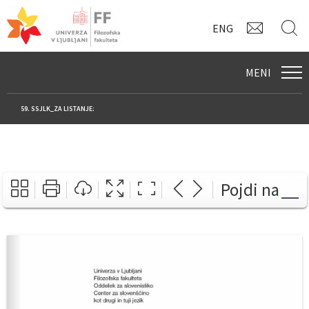
KONTAK
I
ENG
MENI
59. SSJLK_ZA LISTANJE:
Pojdi na