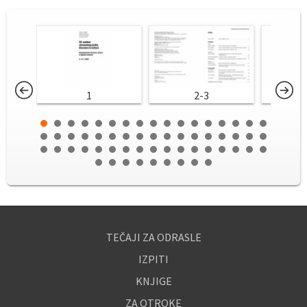
1
2-3
TEČAJI ZA ODRASLE
IZPITI
KNJIGE
ZA OTROKE